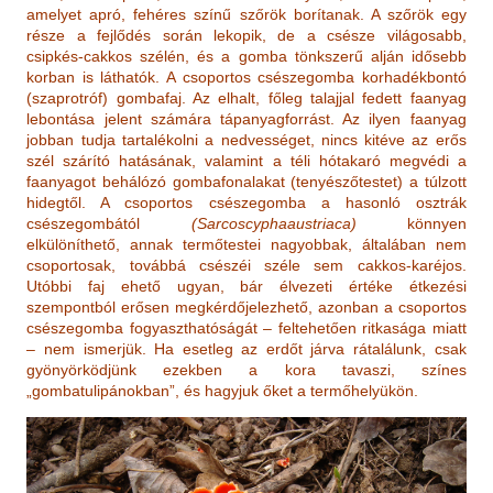
amelyet apró, fehéres színű szőrök borítanak. A szőrök egy
része a fejlődés során lekopik, de a csésze világosabb,
csipkés-cakkos szélén, és a gomba tönkszerű alján idősebb
korban is láthatók. A csoportos csészegomba korhadékbontó
(szaprotróf) gombafaj. Az elhalt, főleg talajjal fedett faanyag
lebontása jelent számára tápanyagforrást. Az ilyen faanyag
jobban tudja tartalékolni a nedvességet, nincs kitéve az erős
szél szárító hatásának, valamint a téli hótakaró megvédi a
faanyagot behálózó gombafonalakat (tenyészőtestet) a túlzott
hidegtől. A csoportos csészegomba a hasonló osztrák
csészegombától
(Sarcoscyphaaustriaca)
könnyen
elkülöníthető, annak termőtestei nagyobbak, általában nem
csoportosak, továbbá csészéi széle sem cakkos-karéjos.
Utóbbi faj ehető ugyan, bár élvezeti értéke étkezési
szempontból erősen megkérdőjelezhető, azonban a csoportos
csészegomba fogyaszthatóságát – feltehetően ritkasága miatt
– nem ismerjük. Ha esetleg az erdőt járva rátalálunk, csak
gyönyörködjünk ezekben a kora tavaszi, színes
„gombatulipánokban”, és hagyjuk őket a termőhelyükön.