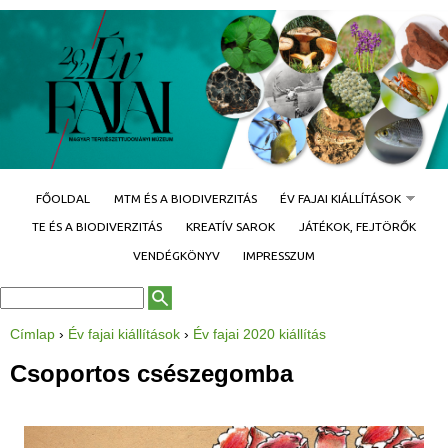
Jump to navigation
FŐOLDAL
MTM ÉS A BIODIVERZITÁS
ÉV FAJAI KIÁLLÍTÁSOK
TE ÉS A BIODIVERZITÁS
KREATÍV SAROK
JÁTÉKOK, FEJTÖRŐK
VENDÉGKÖNYV
IMPRESSZUM
K
K
e
e
r
r
Címlap
›
Év fajai kiállítások
›
Év fajai 2020 kiállítás
e
J
e
s
e
é
l
Csoportos csészegomba
s
s
e
ű
é
n
r
l
s
l
e
a
g
p
i