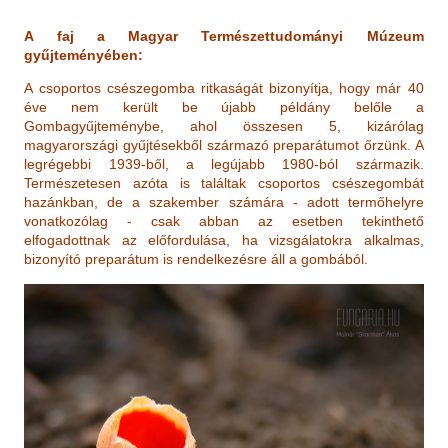
A faj a Magyar Természettudományi Múzeum
gyűjteményében:
A csoportos csészegomba ritkaságát bizonyítja, hogy már 40
éve nem került be újabb példány belőle a
Gombagyűjteménybe, ahol összesen 5, kizárólag
magyarországi gyűjtésekből származó preparátumot őrzünk. A
legrégebbi 1939-ből, a legújabb 1980-ból származik.
Természetesen azóta is találtak csoportos csészegombát
hazánkban, de a szakember számára - adott termőhelyre
vonatkozólag - csak abban az esetben tekinthető
elfogadottnak az előfordulása, ha vizsgálatokra alkalmas,
bizonyító preparátum is rendelkezésre áll a gombából.