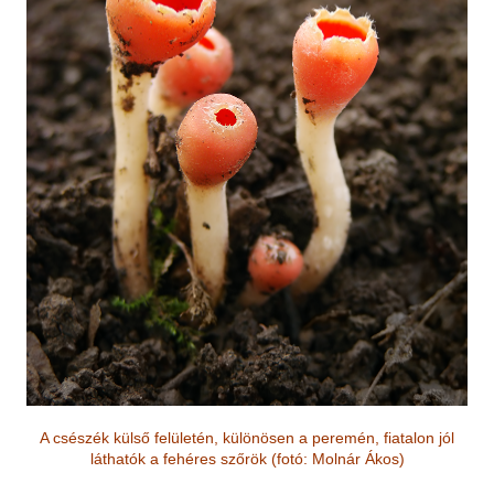
A csészék külső felületén, különösen a peremén, fiatalon jól
láthatók a fehéres szőrök
(fotó: Molnár Á
kos)