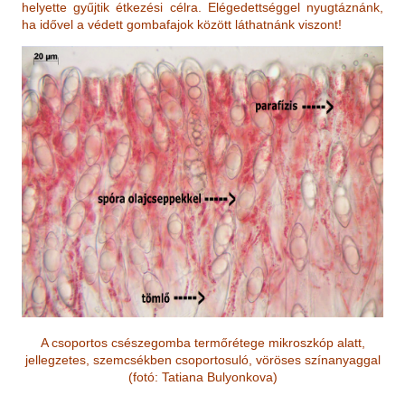
helyette gyűjtik étkezési célra. Elégedettséggel nyugtáznánk,
ha idővel a védett gombafajok között láthatnánk viszont!
A csoportos csészegomba termőrétege mikroszkóp alatt,
jellegzetes, szemcsékben csoportosuló, vöröses színanyaggal
(fotó: Tatiana Bulyonkova)