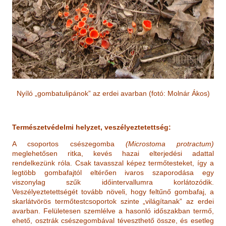
Nyíló „gombatulipánok” az erdei avarban (fotó: Molnár Ákos)
Természetvédelmi helyzet, veszélyeztetettség:
A csoportos csészegomba
(Microstoma protractum)
meglehetősen ritka, kevés hazai elterjedési adattal
rendelkezünk róla. Csak tavasszal képez termőtesteket, így a
legtöbb gombafajtól eltérően ivaros szaporodása egy
viszonylag szűk időintervallumra korlátozódik.
Veszélyeztetettségét tovább növeli, hogy feltűnő gombafaj, a
skarlátvörös termőtestcsoportok szinte „világítanak” az erdei
avarban. Felületesen szemlélve a hasonló időszakban termő,
ehető, osztrák csészegombával téveszthető össze, és esetleg