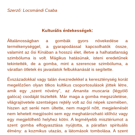
Szerző: Locsmándi Csaba
Kulturális érdekességek:
Általánosságban a gombák gyors növekedése a
termékenységgel, a gyarapodással kapcsolhatók össze,
valamint az ősi Kínában a hosszú élet, illetve a halhatatlanság
szimbóluma is volt. Mágikus hatásúnak, isteni eredetűnek
tekintették, de a gomba, mint a szerencse szimbóluma, a
váratlan ötletek és javaslatok felbukkanását is segítette.
Évszázadokkal vagy talán évezredekkel a kereszténység korát
megelőzően olyan titkos kultikus csoportosulások jöttek létre,
amik egy „szent növény”, az
Amanita muscaria
(légyölő
galóca) csodáját tisztelték. Már maga a gomba megszületése,
világrajövetele szentséges rejtély volt az ősi népek szemében,
hiszen azt senki nem ültette, nem magról nőtt, megjelenését
nem lehetett megjósolni sem egy meghatározható időhöz vagy
egy megjelölhető helyhez kötni. A legmélyebb misztériumot a
szent gomba elfogyasztása nyújtotta, a páratlan spirituális
élmény: a kozmikus utazás, a látomások tombolása. A szent