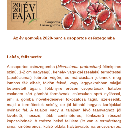
h
e
l
y
Az év gombája 2020-ban: a csoportos csészegomba
Leírás, felismerés:
A csoportos csészegomba (
Microstoma protractum)
élénkpiros
színű, 1-2 cm nagyságú, kehely- vagy csészealakú termőtestei
(apotéciumai) február végén, és márciusban jelennek meg
lombos fák elhalt, földön fekvő, vagy leggyakrabban talajjal
betemetett ágain. Többnyire erősen csoportosak, fiatalon
csaknem zárt gömböt formáznak, csúcsukon apró nyílással,
ami a gomba növekedésével fokozatosa tágul, szélesedik,
majd a termőtestek sekély, de jól látható hegyes karéjokkal
nyílnak fel. A talajon vagy a talajban lévő faanyaghoz jól
kivehető, hosszú, több centiméteres, tönkszerű résszel
kapcsolódnak. A csésze belső felülete (itt van a termőréteg)
sima, cinóberpiros, külső oldala halványabb, narancsos-piros,