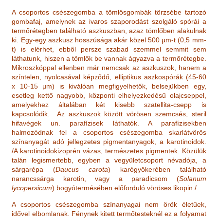
A csoportos csészegomba a tömlősgombák törzsébe tartozó
gombafaj, amelynek az ivaros szaporodást szolgáló spórái a
termőrétegben található aszkuszban, azaz tömlőben alakulnak
ki. Egy-egy aszkusz hosszúsága akár közel 500 µm-t (0,5 mm-
t) is elérhet, ebből persze szabad szemmel semmit sem
láthatunk, hiszen a tömlők be vannak ágyazva a termőrétegbe.
Mikroszkóppal ellenben már nemcsak az aszkuszok, hanem a
színtelen, nyolcasával képződő, elliptikus aszkospórák (45-60
x 10-15 µm) is kiválóan megfigyelhetők, belsejükben egy,
esetleg kettő nagyobb, központi elhelyezkedésű olajcseppel,
amelyekhez általában két kisebb szatellita-csepp is
kapcsolódik. Az aszkuszok között vörösen szemcsés, steril
hifavégek un. parafízisek láthatók. A parafízisekben
halmozódnak fel a csoportos csészegomba skarlátvörös
színanyagát adó jellegzetes pigmentanyagok, a karotinoidok.
/A karotinoidokizoprén vázas, természetes pigmentek. Közülük
talán legismertebb, egyben a vegyületcsoport névadója, a
sárgarépa (
Daucus carota
) karógyökerében található
narancssárga karotin, vagy a paradicsom (
Solanum
lycopersicum
) bogyótermésében előforduló vöröses likopin./
A csoportos csészegomba színanyagai nem örök életűek,
idővel elbomlanak. Fénynek kitett termőtesteknél ez a folyamat