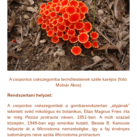
A csoportos csészegomba termőtesteinek széle karéjos
(fotó:
Molnár Á
kos)
Rendszertani helyzet:
A csoportos csészegombát a gombarendszertan „atyjának”
tekintett svéd mikológus és botanikus, Elias Magnus Fries írta
le még
Peziza protracta
néven, 1851-ben. A múlt század
közepén, 1948-ban egy amerikai kutató, Bessie B. Kanouse
helyezte át a
Microstoma
nemzetségbe, így a faj érvényes
tudományos neve azóta
Microstoma protractum
.