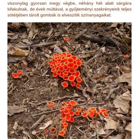
viszonylag gyorsan megy végbe, néhány hét alatt sárgára
kifakulnak, de évek múltával, a gyűjteményi szekrényeink teljes
sötétjében tárolt gombák is elveszítik színanyagaikat.