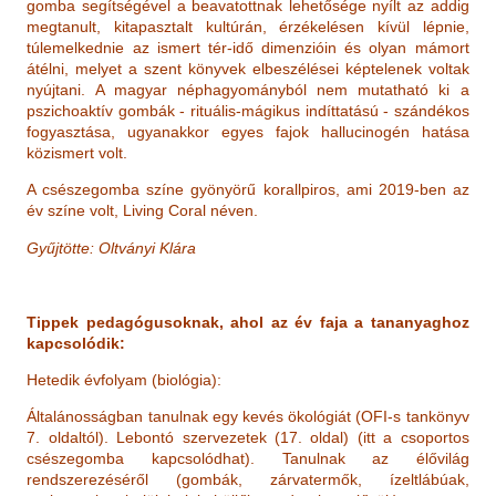
gomba segítségével a beavatottnak lehetősége nyílt az addig
megtanult, kitapasztalt kultúrán, érzékelésen kívül lépnie,
túlemelkednie az ismert tér-idő dimenzióin és olyan mámort
átélni, melyet a szent könyvek elbeszélései képtelenek voltak
nyújtani. A magyar néphagyományból nem mutatható ki a
pszichoaktív gombák - rituális-mágikus indíttatású - szándékos
fogyasztása, ugyanakkor egyes fajok hallucinogén hatása
közismert volt.
A csészegomba színe gyönyörű korallpiros, ami 2019-ben az
év színe volt, Living Coral néven.
Gyűjtötte:
Oltványi Klára
Tippek pedagógusoknak, ahol az év faja a tananyaghoz
kapcsolódik:
Hetedik évfolyam (biológia):
Általánosságban tanulnak egy kevés ökológiát (OFI-s tankönyv
7. oldaltól). Lebontó szervezetek (17. oldal) (itt a csoportos
csészegomba kapcsolódhat). Tanulnak az élővilág
rendszerezéséről (gombák, zárvatermők, ízeltlábúak,