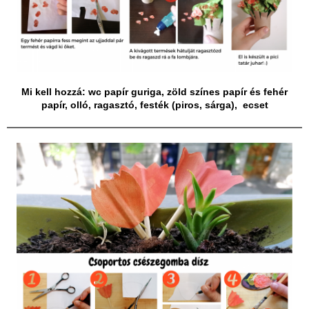
Mi kell hozzá: wc papír guriga, zöld színes papír és fehér
papír, olló, ragasztó, festék (piros, sárga), ecset