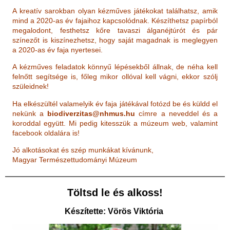
h
e
A kreatív sarokban olyan kézműves játékokat találhatsz, amik
l
y
mind a 2020-as év fajaihoz kapcsolódnak. Készíthetsz papírból
megalodont, festhetsz kőre tavaszi álganéjtúrót és pár
színezőt is kiszínezhetsz, hogy saját magadnak is meglegyen
a 2020-as év faja nyertesei.
A kézműves feladatok könnyű lépésekből állnak, de néha kell
felnőtt segítsége is, főleg mikor ollóval kell vágni, ekkor szólj
szüleidnek!
Ha elkészültél valamelyik év faja játékával fotózd be és küldd el
nekünk a
biodiverzitas@nhmus.hu
címre a neveddel és a
koroddal együtt. Mi pedig kitesszük a múzeum web, valamint
facebook oldalára is!
Jó alkotásokat és szép munkákat kívánunk,
Magyar Természettudományi Múzeum
Töltsd le és alkoss!
Készítette: Vörös Viktória