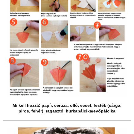
Mi kell hozzá: papír, ceruza, olló, ecset, festék (sárga,
piros, fehér), ragasztó, hurkapálcika/evőpálcika