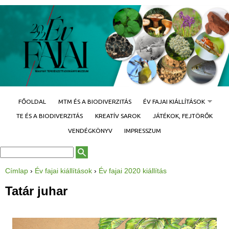
Jump to navigation
FŐOLDAL
MTM ÉS A BIODIVERZITÁS
ÉV FAJAI KIÁLLÍTÁSOK
TE ÉS A BIODIVERZITÁS
KREATÍV SAROK
JÁTÉKOK, FEJTÖRŐK
VENDÉGKÖNYV
IMPRESSZUM
K
K
e
e
r
r
Címlap
›
Év fajai kiállítások
›
Év fajai 2020 kiállítás
e
J
e
s
e
é
l
Tatár juhar
s
s
e
ű
é
n
r
l
s
l
e
a
g
p
i