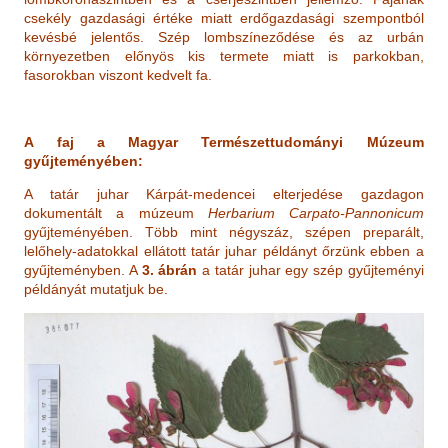
csekély gazdasági értéke miatt erdőgazdasági szempontból
kevésbé jelentős. Szép lombszíneződése és az urbán
környezetben előnyös kis termete miatt is parkokban,
fasorokban viszont kedvelt fa.
A faj a Magyar Természettudományi Múzeum
gyűjteményében:
A tatár juhar Kárpát-medencei elterjedése gazdagon
dokumentált a múzeum
Herbarium Carpato-Pannonicum
gyűjteményében. Több mint négyszáz, szépen preparált,
lelőhely-adatokkal ellátott tatár juhar példányt őrzünk ebben a
gyűjteményben. A
3. ábrán
a tatár juhar egy szép gyűjteményi
példányát mutatjuk be.