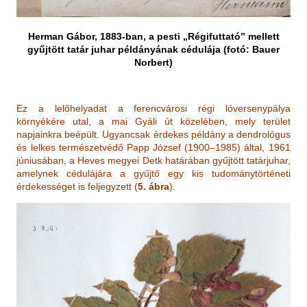
Herman Gábor, 1883-ban, a pesti „Régifuttató” mellett
gyűjtött tatár juhar példányának cédulája (fotó: Bauer
Norbert)
Ez a lelőhelyadat a ferencvárosi régi lóversenypálya
környékére utal, a mai Gyáli út közelében, mely terület
napjainkra beépült. Ugyancsak érdekes példány a dendrológus
és lelkes természetvédő Papp József (1900–1985) által, 1961
júniusában, a Heves megyei Detk határában gyűjtött tatárjuhar,
amelynek cédulájára a gyűjtő egy kis tudománytörténeti
érdekességet is feljegyzett (
5. ábra
).