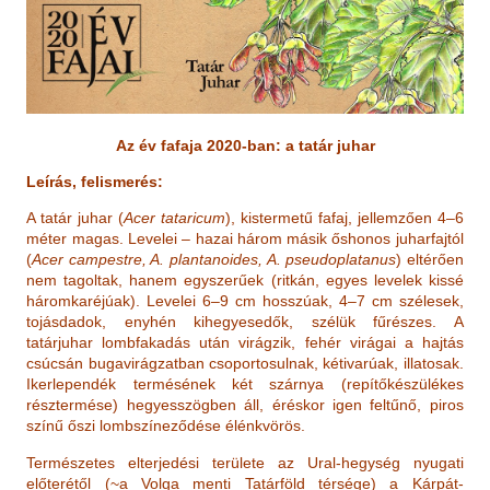
h
e
l
y
Az év fafaja 2020-ban: a tatár juhar
Leírás, felismerés:
A tatár juhar (
Acer tataricum
), kistermetű fafaj, jellemzően 4–6
méter magas. Levelei – hazai három másik őshonos juharfajtól
(
Acer campestre, A. plantanoides, A. pseudoplatanus
) eltérően
nem tagoltak, hanem egyszerűek (ritkán, egyes levelek kissé
háromkaréjúak). Levelei 6–9 cm hosszúak, 4–7 cm szélesek,
tojásdadok, enyhén kihegyesedők, szélük fűrészes. A
tatárjuhar lombfakadás után virágzik, fehér virágai a hajtás
csúcsán bugavirágzatban csoportosulnak, kétivarúak, illatosak.
Ikerlependék termésének két szárnya (repítőkészülékes
résztermése) hegyesszögben áll, éréskor igen feltűnő, piros
színű őszi lombszíneződése élénkvörös.
Természetes elterjedési területe az Ural-hegység nyugati
előterétől (~a Volga menti Tatárföld térsége) a Kárpát-