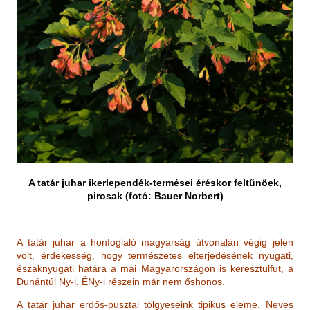
A tatár juhar ikerlependék-termései éréskor feltűnőek,
pirosak (fotó: Bauer Norbert)
A tatár juhar a honfoglaló magyarság útvonalán végig jelen
volt, érdekesség, hogy természetes elterjedésének nyugati,
északnyugati határa a mai Magyarországon is keresztülfut, a
Dunántúl Ny-i, ÉNy-i részein már nem őshonos.
A tatár juhar erdős-pusztai tölgyeseink tipikus eleme. Neves