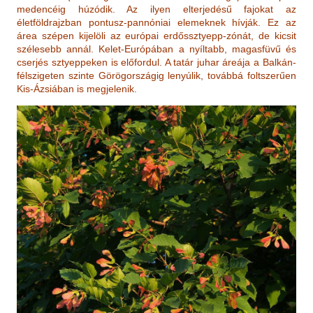
medencéig húzódik. Az ilyen elterjedésű fajokat az
életföldrajzban pontusz-pannóniai elemeknek hívják. Ez az
área szépen kijelöli az európai erdőssztyepp-zónát, de kicsit
szélesebb annál. Kelet-Európában a nyíltabb, magasfüvű és
cserjés sztyeppeken is előfordul. A tatár juhar áreája a Balkán-
félszigeten szinte Görögországig lenyúlik, továbbá foltszerűen
Kis-Ázsiában is megjelenik.