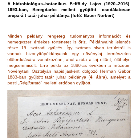
A hidrobiológus–botanikus Felföldy Lajos (1920–2016),
1993-ban, Beregdaróc mellett gyűjtött, csodálatosan
preparált tatár juhar példánya (fotó: Bauer Norbert)
Minden példány rengeteg tudományos információt és
nemegyszer érdekes történetet is őriz. Példányaink jelentős
része 19. századi gyűjtés. Így számos olyan területről is
vannak bizonyítópéldányaink egy növényfaj természetes
előfordulására vonatkozóan, ahol azóta a faj eltűnt, élőhelye
megsemmisült. Erre példa az 1880-as években a múzeum
Növénytani Osztályán napidíjasként dolgozó Herman Gábor
1883-ban gyűjtött tatár juhar példánya (
4. ábra
), amelyet a
pesti „
Régifuttató
” melletti erdőben gyűjtött.