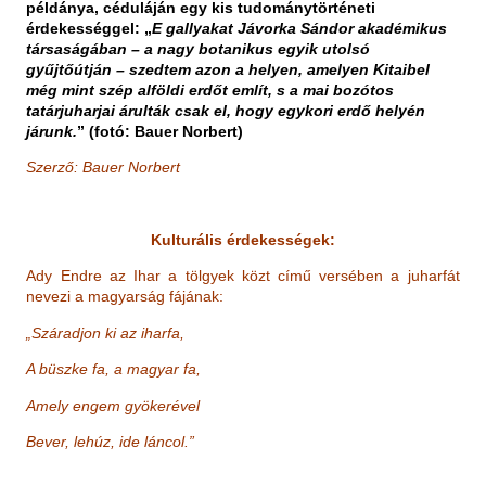
példánya, céduláján egy kis tudománytörténeti
érdekességgel: „
E gallyakat Jávorka Sándor akadémikus
társaságában – a nagy botanikus egyik utolsó
gyűjtőútján – szedtem azon a helyen, amelyen Kitaibel
még mint szép alföldi erdőt említ, s a mai bozótos
tatárjuharjai árulták csak el, hogy egykori erdő helyén
járunk.
” (fotó: Bauer Norbert)
Szerző: Bauer Norbert
Kulturális érdekességek:
Ady Endre az Ihar a tölgyek közt című versében a juharfát
nevezi a magyarság fájának:
„Száradjon ki az iharfa,
A büszke fa, a magyar fa,
Amely engem gyökerével
Bever, lehúz, ide láncol.”