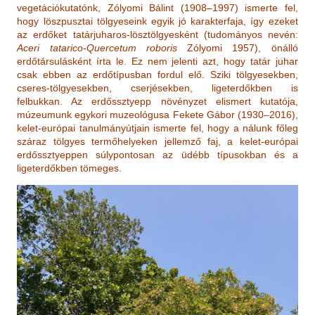
vegetációkutatónk, Zólyomi Bálint (1908–1997) ismerte fel,
hogy löszpusztai tölgyeseink egyik jó karakterfaja, így ezeket
az erdőket tatárjuharos-lösztölgyesként (tudományos nevén:
Aceri tatarico-Quercetum roboris
Zólyomi 1957), önálló
erdőtársulásként írta le. Ez nem jelenti azt, hogy tatár juhar
csak ebben az erdőtípusban fordul elő. Sziki tölgyesekben,
cseres-tölgyesekben, cserjésekben, ligeterdőkben is
felbukkan. Az erdőssztyepp növényzet elismert kutatója,
múzeumunk egykori muzeológusa Fekete Gábor (1930–2016),
kelet-európai tanulmányútjain ismerte fel, hogy a nálunk főleg
száraz tölgyes termőhelyeken jellemző faj, a kelet-európai
erdőssztyeppen súlypontosan az üdébb típusokban és a
ligeterdőkben tömeges.