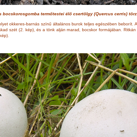
ás bocskorosgomba termőtestei élő csertölgy (
Quercus cerris
) tör
melyet okkeres-barnás színű általános burok teljes egészében beborít.
akad szét (2. kép), és a tönk alján marad, bocskor formájában. Ritkán
kép).