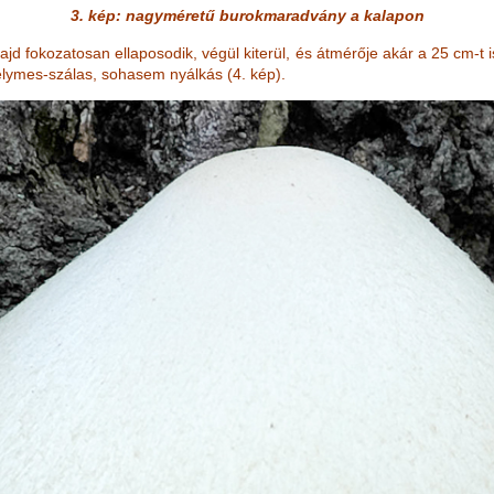
3. kép: nagyméretű burokmaradvány a kalapon
jd fokozatosan ellaposodik, végül kiterül, és átmérője akár a 25 cm-t 
elymes-szálas, sohasem nyálkás (4. kép).