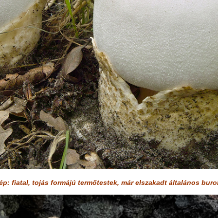
kép:
fiatal, tojás formájú termőtestek, már elszakadt általános buro