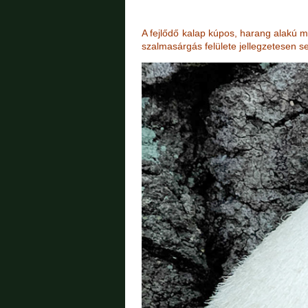
A fejlődő kalap kúpos, harang alakú ma
szalmasárgás felülete jellegzetesen s