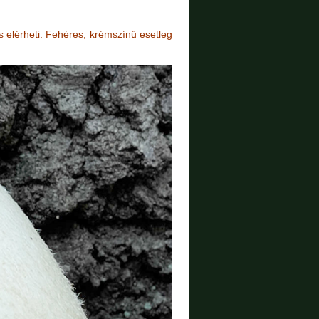
is elérheti. Fehéres, krémszínű esetleg