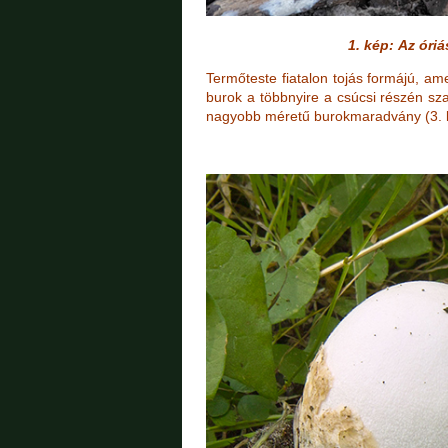
1. kép: Az óri
Termőteste fiatalon tojás formájú, a
burok a többnyire a csúcsi részén sz
nagyobb méretű burokmaradvány (3. 