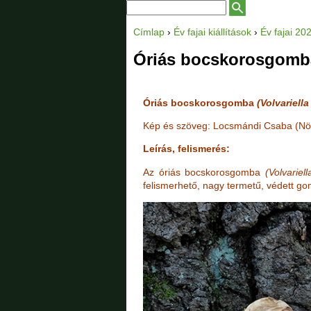
K
K
e
e
r
r
Címlap
›
Év fajai kiállítások
›
Év fajai 202
e
J
e
s
e
é
l
Óriás bocskorosgomb
s
s
e
ű
é
n
r
l
s
l
e
a
g
Óriás bocskorosgomba
(Volvariell
p
i
h
e
Kép és szöveg: Locsmándi Csaba (Nö
l
y
Leírás, felismerés:
Az óriás bocskorosgomba
(Volvariel
felismerhető, nagy termetű, védett go