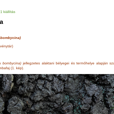
1 kiállítás
a
a bombycina)
vénytár)
la bombycina)
jellegzetes alaktani bélyegei és termőhelye alapján 
mbafaj (1. kép).