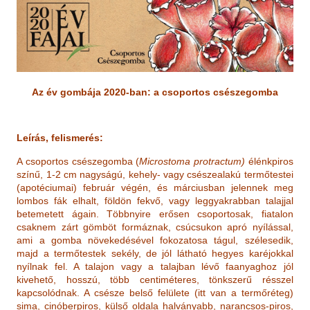
h
e
l
y
Az év gombája 2020-ban: a csoportos csészegomba
Leírás, felismerés:
A csoportos csészegomba (
Microstoma protractum)
élénkpiros
színű, 1-2 cm nagyságú, kehely- vagy csészealakú termőtestei
(apotéciumai) február végén, és márciusban jelennek meg
lombos fák elhalt, földön fekvő, vagy leggyakrabban talajjal
betemetett ágain. Többnyire erősen csoportosak, fiatalon
csaknem zárt gömböt formáznak, csúcsukon apró nyílással,
ami a gomba növekedésével fokozatosa tágul, szélesedik,
majd a termőtestek sekély, de jól látható hegyes karéjokkal
nyílnak fel. A talajon vagy a talajban lévő faanyaghoz jól
kivehető, hosszú, több centiméteres, tönkszerű résszel
kapcsolódnak. A csésze belső felülete (itt van a termőréteg)
sima, cinóberpiros, külső oldala halványabb, narancsos-piros,