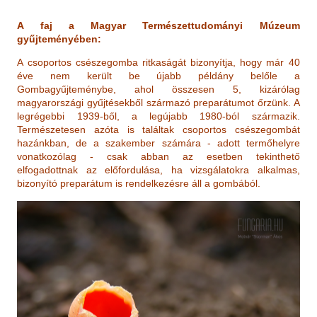
A faj a Magyar Természettudományi Múzeum
gyűjteményében:
A csoportos csészegomba ritkaságát bizonyítja, hogy már 40
éve nem került be újabb példány belőle a
Gombagyűjteménybe, ahol összesen 5, kizárólag
magyarországi gyűjtésekből származó preparátumot őrzünk. A
legrégebbi 1939-ből, a legújabb 1980-ból származik.
Természetesen azóta is találtak csoportos csészegombát
hazánkban, de a szakember számára - adott termőhelyre
vonatkozólag - csak abban az esetben tekinthető
elfogadottnak az előfordulása, ha vizsgálatokra alkalmas,
bizonyító preparátum is rendelkezésre áll a gombából.