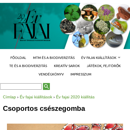
Jump to navigation
FŐOLDAL
MTM ÉS A BIODIVERZITÁS
ÉV FAJAI KIÁLLÍTÁSOK
TE ÉS A BIODIVERZITÁS
KREATÍV SAROK
JÁTÉKOK, FEJTÖRŐK
VENDÉGKÖNYV
IMPRESSZUM
K
K
e
e
r
r
Címlap
›
Év fajai kiállítások
›
Év fajai 2020 kiállítás
e
J
e
s
e
é
l
Csoportos csészegomba
s
s
e
ű
é
n
r
l
s
l
e
a
g
p
i