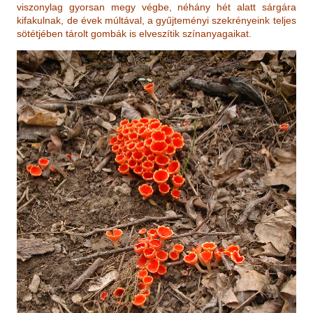
viszonylag gyorsan megy végbe, néhány hét alatt sárgára
kifakulnak, de évek múltával, a gyűjteményi szekrényeink teljes
sötétjében tárolt gombák is elveszítik színanyagaikat.