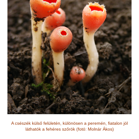
A csészék külső felületén, különösen a peremén, fiatalon jól
láthatók a fehéres szőrök
(fotó: Molnár Á
kos)