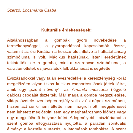
Szerző: Locsmándi Csaba
Kulturális érdekességek:
Általánosságban a gombák gyors növekedése a
termékenységgel, a gyarapodással kapcsolhatók össze,
valamint az ősi Kínában a hosszú élet, illetve a halhatatlanság
szimbóluma is volt. Mágikus hatásúnak, isteni eredetűnek
tekintették, de a gomba, mint a szerencse szimbóluma, a
váratlan ötletek és javaslatok felbukkanását is segítette.
Évszázadokkal vagy talán évezredekkel a kereszténység korát
megelőzően olyan titkos kultikus csoportosulások jöttek létre,
amik egy „szent növény”, az
Amanita muscaria
(légyölő
galóca) csodáját tisztelték. Már maga a gomba megszületése,
világrajövetele szentséges rejtély volt az ősi népek szemében,
hiszen azt senki nem ültette, nem magról nőtt, megjelenését
nem lehetett megjósolni sem egy meghatározható időhöz vagy
egy megjelölhető helyhez kötni. A legmélyebb misztériumot a
szent gomba elfogyasztása nyújtotta, a páratlan spirituális
élmény: a kozmikus utazás, a látomások tombolása. A szent