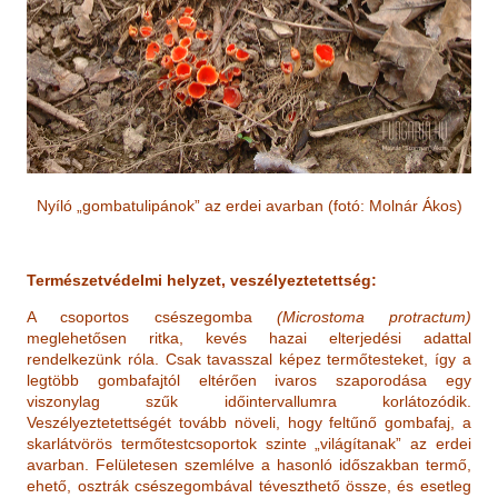
Nyíló „gombatulipánok” az erdei avarban (fotó: Molnár Ákos)
Természetvédelmi helyzet, veszélyeztetettség:
A csoportos csészegomba
(Microstoma protractum)
meglehetősen ritka, kevés hazai elterjedési adattal
rendelkezünk róla. Csak tavasszal képez termőtesteket, így a
legtöbb gombafajtól eltérően ivaros szaporodása egy
viszonylag szűk időintervallumra korlátozódik.
Veszélyeztetettségét tovább növeli, hogy feltűnő gombafaj, a
skarlátvörös termőtestcsoportok szinte „világítanak” az erdei
avarban. Felületesen szemlélve a hasonló időszakban termő,
ehető, osztrák csészegombával téveszthető össze, és esetleg