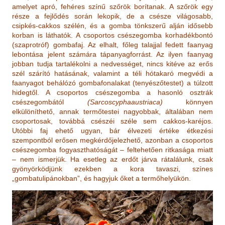
amelyet apró, fehéres színű szőrök borítanak. A szőrök egy
része a fejlődés során lekopik, de a csésze világosabb,
csipkés-cakkos szélén, és a gomba tönkszerű alján idősebb
korban is láthatók. A csoportos csészegomba korhadékbontó
(szaprotróf) gombafaj. Az elhalt, főleg talajjal fedett faanyag
lebontása jelent számára tápanyagforrást. Az ilyen faanyag
jobban tudja tartalékolni a nedvességet, nincs kitéve az erős
szél szárító hatásának, valamint a téli hótakaró megvédi a
faanyagot behálózó gombafonalakat (tenyészőtestet) a túlzott
hidegtől. A csoportos csészegomba a hasonló osztrák
csészegombától
(Sarcoscyphaaustriaca)
könnyen
elkülöníthető, annak termőtestei nagyobbak, általában nem
csoportosak, továbbá csészéi széle sem cakkos-karéjos.
Utóbbi faj ehető ugyan, bár élvezeti értéke étkezési
szempontból erősen megkérdőjelezhető, azonban a csoportos
csészegomba fogyaszthatóságát – feltehetően ritkasága miatt
– nem ismerjük. Ha esetleg az erdőt járva rátalálunk, csak
gyönyörködjünk ezekben a kora tavaszi, színes
„gombatulipánokban”, és hagyjuk őket a termőhelyükön.