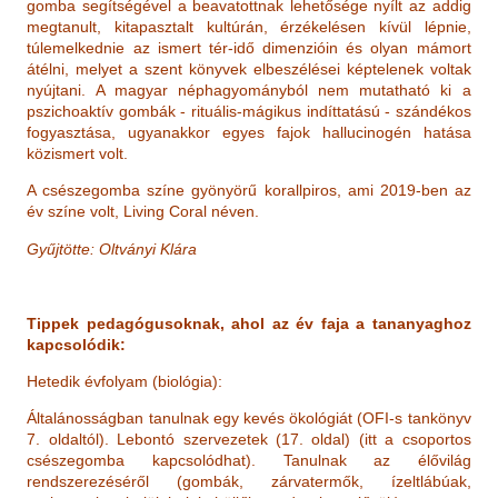
gomba segítségével a beavatottnak lehetősége nyílt az addig
megtanult, kitapasztalt kultúrán, érzékelésen kívül lépnie,
túlemelkednie az ismert tér-idő dimenzióin és olyan mámort
átélni, melyet a szent könyvek elbeszélései képtelenek voltak
nyújtani. A magyar néphagyományból nem mutatható ki a
pszichoaktív gombák - rituális-mágikus indíttatású - szándékos
fogyasztása, ugyanakkor egyes fajok hallucinogén hatása
közismert volt.
A csészegomba színe gyönyörű korallpiros, ami 2019-ben az
év színe volt, Living Coral néven.
Gyűjtötte:
Oltványi Klára
Tippek pedagógusoknak, ahol az év faja a tananyaghoz
kapcsolódik:
Hetedik évfolyam (biológia):
Általánosságban tanulnak egy kevés ökológiát (OFI-s tankönyv
7. oldaltól). Lebontó szervezetek (17. oldal) (itt a csoportos
csészegomba kapcsolódhat). Tanulnak az élővilág
rendszerezéséről (gombák, zárvatermők, ízeltlábúak,