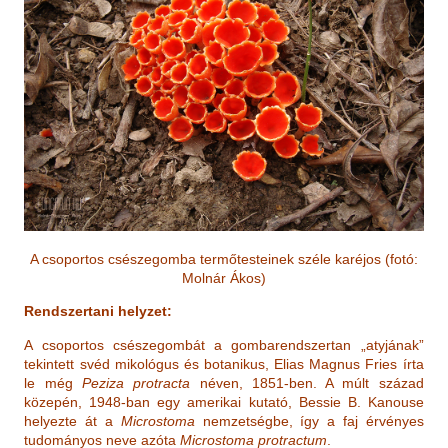
A csoportos csészegomba termőtesteinek széle karéjos
(fotó:
Molnár Á
kos)
Rendszertani helyzet:
A csoportos csészegombát a gombarendszertan „atyjának”
tekintett svéd mikológus és botanikus, Elias Magnus Fries írta
le még
Peziza protracta
néven, 1851-ben. A múlt század
közepén, 1948-ban egy amerikai kutató, Bessie B. Kanouse
helyezte át a
Microstoma
nemzetségbe, így a faj érvényes
tudományos neve azóta
Microstoma protractum
.