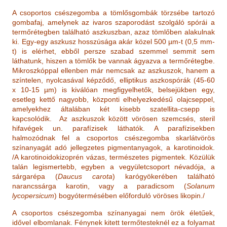
A csoportos csészegomba a tömlősgombák törzsébe tartozó
gombafaj, amelynek az ivaros szaporodást szolgáló spórái a
termőrétegben található aszkuszban, azaz tömlőben alakulnak
ki. Egy-egy aszkusz hosszúsága akár közel 500 µm-t (0,5 mm-
t) is elérhet, ebből persze szabad szemmel semmit sem
láthatunk, hiszen a tömlők be vannak ágyazva a termőrétegbe.
Mikroszkóppal ellenben már nemcsak az aszkuszok, hanem a
színtelen, nyolcasával képződő, elliptikus aszkospórák (45-60
x 10-15 µm) is kiválóan megfigyelhetők, belsejükben egy,
esetleg kettő nagyobb, központi elhelyezkedésű olajcseppel,
amelyekhez általában két kisebb szatellita-csepp is
kapcsolódik. Az aszkuszok között vörösen szemcsés, steril
hifavégek un. parafízisek láthatók. A parafízisekben
halmozódnak fel a csoportos csészegomba skarlátvörös
színanyagát adó jellegzetes pigmentanyagok, a karotinoidok.
/A karotinoidokizoprén vázas, természetes pigmentek. Közülük
talán legismertebb, egyben a vegyületcsoport névadója, a
sárgarépa (
Daucus carota
) karógyökerében található
narancssárga karotin, vagy a paradicsom (
Solanum
lycopersicum
) bogyótermésében előforduló vöröses likopin./
A csoportos csészegomba színanyagai nem örök életűek,
idővel elbomlanak. Fénynek kitett termőtesteknél ez a folyamat