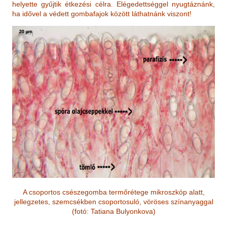
helyette gyűjtik étkezési célra. Elégedettséggel nyugtáznánk,
ha idővel a védett gombafajok között láthatnánk viszont!
A csoportos csészegomba termőrétege mikroszkóp alatt,
jellegzetes, szemcsékben csoportosuló, vöröses színanyaggal
(fotó: Tatiana Bulyonkova)